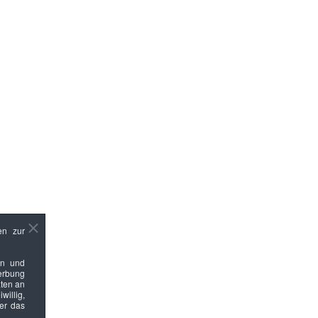
en zur
en und
Werbung
ten an
willig,
ber das