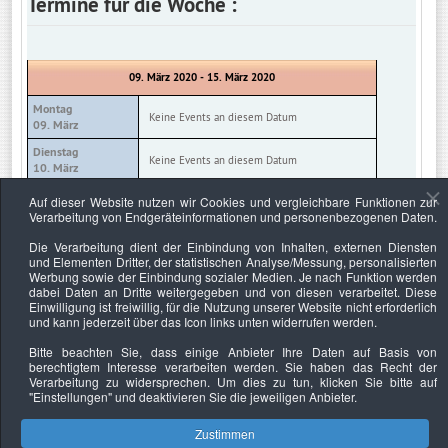
Termine für die Woche :
09. März 2020 - 15. März 2020
Montag
Keine Events an diesem Datum
09. März
Dienstag
Keine Events an diesem Datum
10. März
Mittwoch
Auf dieser Website nutzen wir Cookies und vergleichbare Funktionen zur
Keine Events an diesem Datum
11. März
Verarbeitung von Endgeräteinformationen und personenbezogenen Daten.
Donnerstag
Die Verarbeitung dient der Einbindung von Inhalten, externen Diensten
Keine Events an diesem Datum
12. März
und Elementen Dritter, der statistischen Analyse/Messung, personalisierten
Werbung sowie der Einbindung sozialer Medien. Je nach Funktion werden
Freitag
Keine Events an diesem Datum
dabei Daten an Dritte weitergegeben und von diesen verarbeitet. Diese
13. März
Einwilligung ist freiwillig, für die Nutzung unserer Website nicht erforderlich
und kann jederzeit über das Icon links unten widerrufen werden.
Samstag
Keine Events an diesem Datum
14. März
Bitte beachten Sie, dass einige Anbieter Ihre Daten auf Basis von
berechtigtem Interesse verarbeiten werden. Sie haben das Recht der
Sonntag
Keine Events an diesem Datum
Verarbeitung zu widersprechen. Um dies zu tun, klicken Sie bitte auf
15. März
"Einstellungen"
und deaktivieren Sie die jeweiligen Anbieter.
Zustimmen