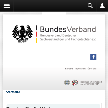
Sachverständiger werden
Sachverständiger Ausbildung
Kontakt
Impressum
Über uns
Der BDSF ist zertifiziert
nach ISO 9001:2015
Startseite