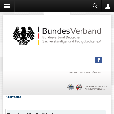
Sachverständiger werden
Sachverständiger Ausbildung
Kontakt
Impressum
Über uns
Der BDSF ist zertifiziert
nach ISO 9001:2015
Startseite