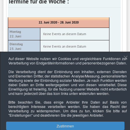
Termine für die Woche :
22. Juni 2020 - 28. Juni 2020
Montag
Keine Events an diesem Datum
22. Juni
Dienstag
Keine Events an diesem Datum
23. Juni
Mittwoch
Auf dieser Website nutzen wir Cookies und vergleichbare Funktionen zur
Keine Events an diesem Datum
24. Juni
Verarbeitung von Endgeräteinformationen und personenbezogenen Daten.
Donnerstag
Die Verarbeitung dient der Einbindung von Inhalten, externen Diensten
Keine Events an diesem Datum
25. Juni
und Elementen Dritter, der statistischen Analyse/Messung, personalisierten
Werbung sowie der Einbindung sozialer Medien. Je nach Funktion werden
Freitag
Keine Events an diesem Datum
dabei Daten an Dritte weitergegeben und von diesen verarbeitet. Diese
26. Juni
Einwilligung ist freiwillig, für die Nutzung unserer Website nicht erforderlich
und kann jederzeit über das Icon links unten widerrufen werden.
Samstag
Keine Events an diesem Datum
27. Juni
Bitte beachten Sie, dass einige Anbieter Ihre Daten auf Basis von
berechtigtem Interesse verarbeiten werden. Sie haben das Recht der
Sonntag
Keine Events an diesem Datum
Verarbeitung zu widersprechen. Um dies zu tun, klicken Sie bitte auf
28. Juni
"Einstellungen"
und deaktivieren Sie die jeweiligen Anbieter.
Zustimmen