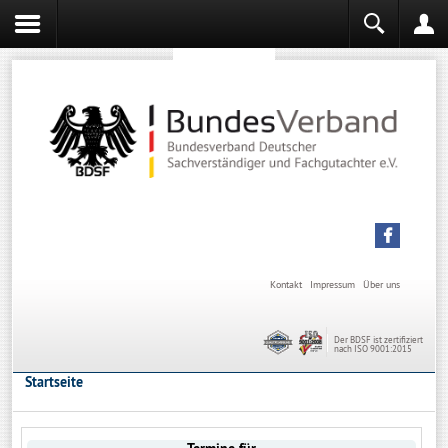
Sachverständiger werden
Sachverständiger Ausbildung
Kontakt
Impressum
Über uns
Der BDSF ist zertifiziert
nach ISO 9001:2015
Startseite