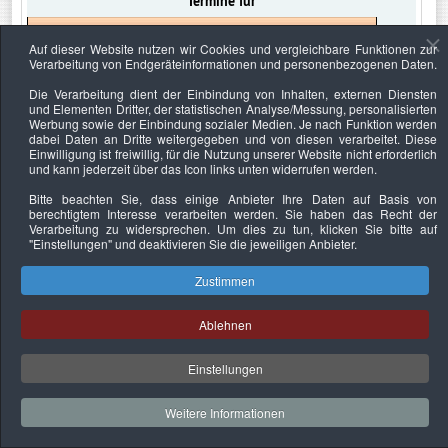
Termine für
2020
Auf dieser Website nutzen wir Cookies und vergleichbare Funktionen zur
Verarbeitung von Endgeräteinformationen und personenbezogenen Daten.
Die Verarbeitung dient der Einbindung von Inhalten, externen Diensten
Limite der Paginierungsliste
Anzeige #
und Elementen Dritter, der statistischen Analyse/Messung, personalisierten
Werbung sowie der Einbindung sozialer Medien. Je nach Funktion werden
dabei Daten an Dritte weitergegeben und von diesen verarbeitet. Diese
Einwilligung ist freiwillig, für die Nutzung unserer Website nicht erforderlich
und kann jederzeit über das Icon links unten widerrufen werden.
Datenschutzerklärung
Urheberrechtsnachweise
Nachhaltigkeit
Bitte beachten Sie, dass einige Anbieter Ihre Daten auf Basis von
berechtigtem Interesse verarbeiten werden. Sie haben das Recht der
Copyright © 2026. Bundesverband Deutscher
Verarbeitung zu widersprechen. Um dies zu tun, klicken Sie bitte auf
"Einstellungen"
und deaktivieren Sie die jeweiligen Anbieter.
Sachverständiger und Fachgutachter e.V..
Zustimmen
Ablehnen
Einstellungen
Weitere Informationen