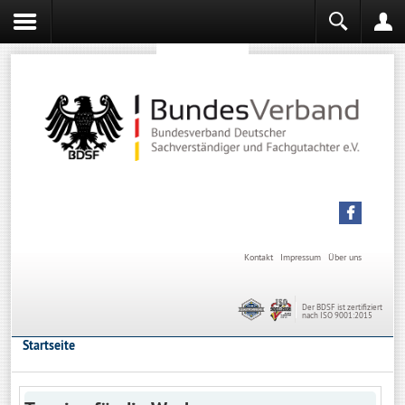
Sachverständiger werden
Sachverständiger Ausbildung
Kontakt
Impressum
Über uns
Der BDSF ist zertifiziert
nach ISO 9001:2015
Startseite