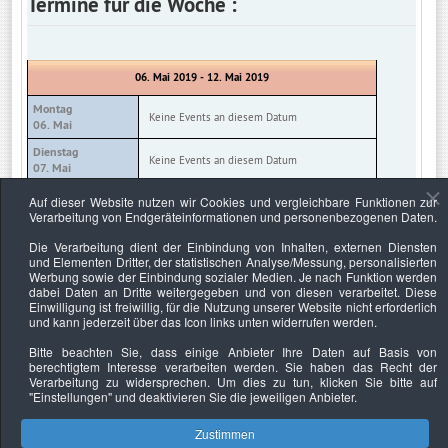
Termine für die Woche :
06. Mai 2019 - 12. Mai 2019
Montag
Keine Events an diesem Datum
06. Mai
Dienstag
Keine Events an diesem Datum
07. Mai
Mittwoch
Auf dieser Website nutzen wir Cookies und vergleichbare Funktionen zur
Keine Events an diesem Datum
08. Mai
Verarbeitung von Endgeräteinformationen und personenbezogenen Daten.
Donnerstag
Die Verarbeitung dient der Einbindung von Inhalten, externen Diensten
Keine Events an diesem Datum
09. Mai
und Elementen Dritter, der statistischen Analyse/Messung, personalisierten
Werbung sowie der Einbindung sozialer Medien. Je nach Funktion werden
Freitag
Keine Events an diesem Datum
dabei Daten an Dritte weitergegeben und von diesen verarbeitet. Diese
10. Mai
Einwilligung ist freiwillig, für die Nutzung unserer Website nicht erforderlich
und kann jederzeit über das Icon links unten widerrufen werden.
Samstag
Keine Events an diesem Datum
11. Mai
Bitte beachten Sie, dass einige Anbieter Ihre Daten auf Basis von
berechtigtem Interesse verarbeiten werden. Sie haben das Recht der
Sonntag
Keine Events an diesem Datum
Verarbeitung zu widersprechen. Um dies zu tun, klicken Sie bitte auf
12. Mai
"Einstellungen"
und deaktivieren Sie die jeweiligen Anbieter.
Zustimmen