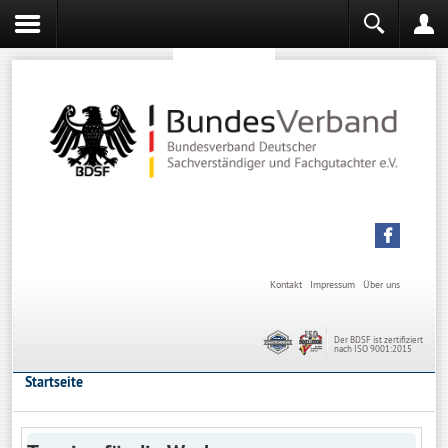
Sachverständiger werden
Sachverständiger Ausbildung
Kontakt
Impressum
Über uns
Der BDSF ist zertifiziert
nach ISO 9001:2015
Startseite