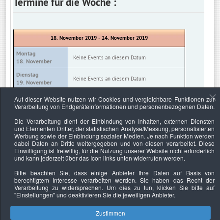
Termine für die Woche :
18. November 2019 - 24. November 2019
Montag
Keine Events an diesem Datum
18. November
Dienstag
Keine Events an diesem Datum
19. November
Mittwoch
Auf dieser Website nutzen wir Cookies und vergleichbare Funktionen zur
Keine Events an diesem Datum
20. November
Verarbeitung von Endgeräteinformationen und personenbezogenen Daten.
Donnerstag
Die Verarbeitung dient der Einbindung von Inhalten, externen Diensten
Keine Events an diesem Datum
21. November
und Elementen Dritter, der statistischen Analyse/Messung, personalisierten
Werbung sowie der Einbindung sozialer Medien. Je nach Funktion werden
Freitag
Keine Events an diesem Datum
dabei Daten an Dritte weitergegeben und von diesen verarbeitet. Diese
22. November
Einwilligung ist freiwillig, für die Nutzung unserer Website nicht erforderlich
und kann jederzeit über das Icon links unten widerrufen werden.
Samstag
Keine Events an diesem Datum
23. November
Bitte beachten Sie, dass einige Anbieter Ihre Daten auf Basis von
berechtigtem Interesse verarbeiten werden. Sie haben das Recht der
Sonntag
Keine Events an diesem Datum
Verarbeitung zu widersprechen. Um dies zu tun, klicken Sie bitte auf
24. November
"Einstellungen"
und deaktivieren Sie die jeweiligen Anbieter.
Zustimmen