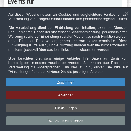
Events für
Auf dieser Website nutzen wir Cookies und vergleichbare Funktionen zur
Verarbeitung von Endgeräteinformationen und personenbezogenen Daten.
Donnerstag, 15. Januar 2026
Die Verarbeitung dient der Einbindung von Inhalten, externen Diensten
und Elementen Dritter, der statistischen Analyse/Messung, personalisierten
Keine Termine
Werbung sowie der Einbindung sozialer Medien. Je nach Funktion werden
dabei Daten an Dritte weitergegeben und von diesen verarbeitet. Diese
Einwilligung ist freiwillig, für die Nutzung unserer Website nicht erforderlich
und kann jederzeit über das Icon links unten widerrufen werden.
Bitte beachten Sie, dass einige Anbieter Ihre Daten auf Basis von
Datenschutzerklärung
Urheberrechtsnachweise
Nachhaltigkeit
berechtigtem Interesse verarbeiten werden. Sie haben das Recht der
Verarbeitung zu widersprechen. Um dies zu tun, klicken Sie bitte auf
Copyright © 2026. Bundesverband Deutscher
"Einstellungen"
und deaktivieren Sie die jeweiligen Anbieter.
Sachverständiger und Fachgutachter e.V..
Zustimmen
Ablehnen
Einstellungen
Weitere Informationen