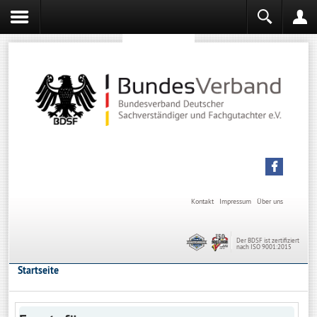
Sachverständiger werden
Sachverständiger Ausbildung
Kontakt
Impressum
Über uns
Der BDSF ist zertifiziert
nach ISO 9001:2015
Startseite