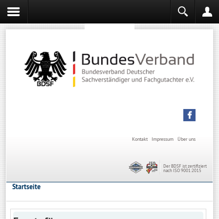
Sachverständiger werden
Sachverständiger Ausbildung
Kontakt
Impressum
Über uns
Der BDSF ist zertifiziert
nach ISO 9001:2015
Startseite