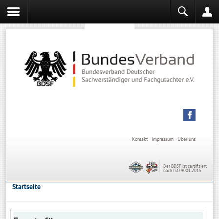
Sachverständiger werden
Sachverständiger Ausbildung
Kontakt
Impressum
Über uns
Der BDSF ist zertifiziert
nach ISO 9001:2015
Startseite