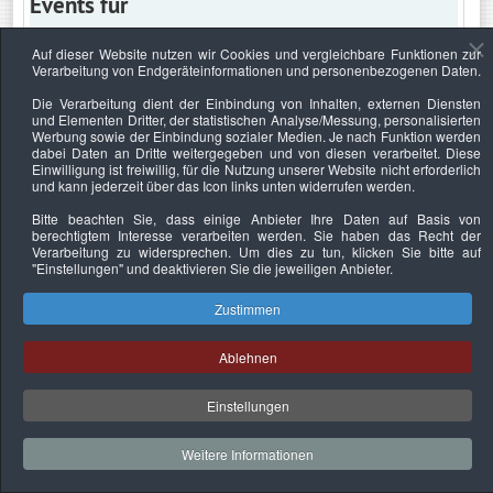
Events für
Auf dieser Website nutzen wir Cookies und vergleichbare Funktionen zur
Verarbeitung von Endgeräteinformationen und personenbezogenen Daten.
Samstag, 13. September 2025
Die Verarbeitung dient der Einbindung von Inhalten, externen Diensten
und Elementen Dritter, der statistischen Analyse/Messung, personalisierten
Keine Termine
Werbung sowie der Einbindung sozialer Medien. Je nach Funktion werden
dabei Daten an Dritte weitergegeben und von diesen verarbeitet. Diese
Einwilligung ist freiwillig, für die Nutzung unserer Website nicht erforderlich
und kann jederzeit über das Icon links unten widerrufen werden.
Bitte beachten Sie, dass einige Anbieter Ihre Daten auf Basis von
Datenschutzerklärung
Urheberrechtsnachweise
Nachhaltigkeit
berechtigtem Interesse verarbeiten werden. Sie haben das Recht der
Verarbeitung zu widersprechen. Um dies zu tun, klicken Sie bitte auf
Copyright © 2026. Bundesverband Deutscher
"Einstellungen"
und deaktivieren Sie die jeweiligen Anbieter.
Sachverständiger und Fachgutachter e.V..
Zustimmen
Ablehnen
Einstellungen
Weitere Informationen