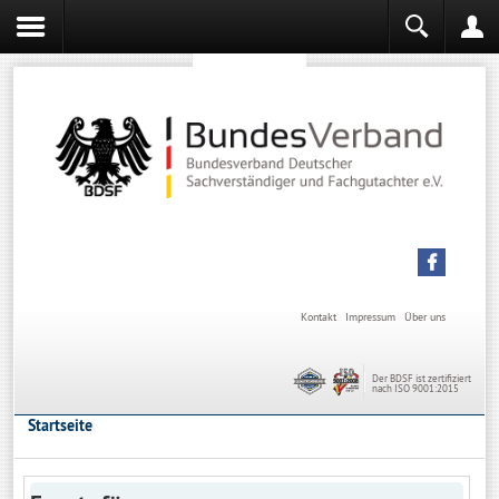
Sachverständiger werden
Sachverständiger Ausbildung
Kontakt
Impressum
Über uns
Der BDSF ist zertifiziert
nach ISO 9001:2015
Startseite