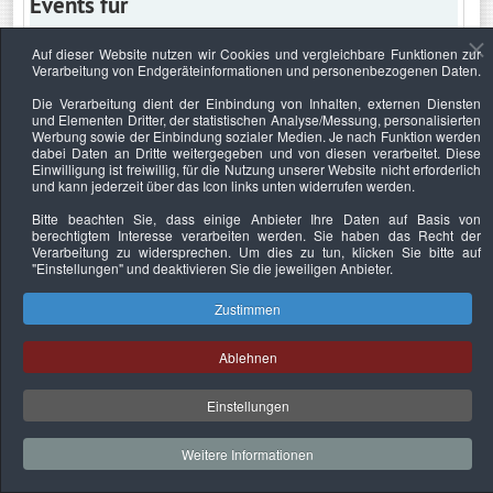
Events für
Auf dieser Website nutzen wir Cookies und vergleichbare Funktionen zur
Verarbeitung von Endgeräteinformationen und personenbezogenen Daten.
Sonntag, 22. Juni 2025
Die Verarbeitung dient der Einbindung von Inhalten, externen Diensten
und Elementen Dritter, der statistischen Analyse/Messung, personalisierten
Keine Termine
Werbung sowie der Einbindung sozialer Medien. Je nach Funktion werden
dabei Daten an Dritte weitergegeben und von diesen verarbeitet. Diese
Einwilligung ist freiwillig, für die Nutzung unserer Website nicht erforderlich
und kann jederzeit über das Icon links unten widerrufen werden.
Bitte beachten Sie, dass einige Anbieter Ihre Daten auf Basis von
Datenschutzerklärung
Urheberrechtsnachweise
Nachhaltigkeit
berechtigtem Interesse verarbeiten werden. Sie haben das Recht der
Verarbeitung zu widersprechen. Um dies zu tun, klicken Sie bitte auf
Copyright © 2026. Bundesverband Deutscher
"Einstellungen"
und deaktivieren Sie die jeweiligen Anbieter.
Sachverständiger und Fachgutachter e.V..
Zustimmen
Ablehnen
Einstellungen
Weitere Informationen