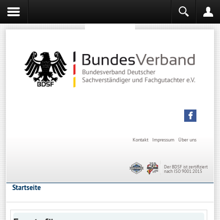
Sachverständiger werden
Sachverständiger Ausbildung
Kontakt
Impressum
Über uns
Der BDSF ist zertifiziert
nach ISO 9001:2015
Startseite