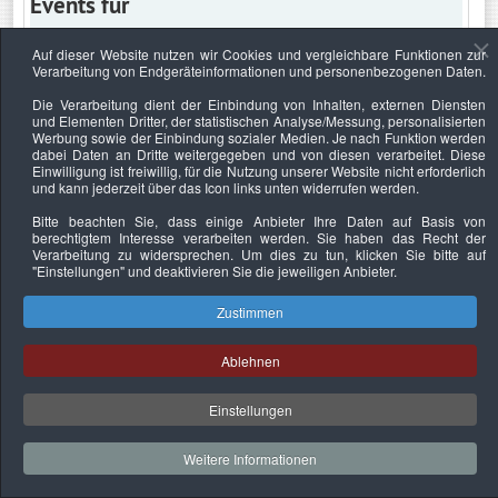
Events für
Auf dieser Website nutzen wir Cookies und vergleichbare Funktionen zur
Verarbeitung von Endgeräteinformationen und personenbezogenen Daten.
Donnerstag, 22. Mai 2025
Die Verarbeitung dient der Einbindung von Inhalten, externen Diensten
und Elementen Dritter, der statistischen Analyse/Messung, personalisierten
Keine Termine
Werbung sowie der Einbindung sozialer Medien. Je nach Funktion werden
dabei Daten an Dritte weitergegeben und von diesen verarbeitet. Diese
Einwilligung ist freiwillig, für die Nutzung unserer Website nicht erforderlich
und kann jederzeit über das Icon links unten widerrufen werden.
Bitte beachten Sie, dass einige Anbieter Ihre Daten auf Basis von
Datenschutzerklärung
Urheberrechtsnachweise
Nachhaltigkeit
berechtigtem Interesse verarbeiten werden. Sie haben das Recht der
Verarbeitung zu widersprechen. Um dies zu tun, klicken Sie bitte auf
Copyright © 2026. Bundesverband Deutscher
"Einstellungen"
und deaktivieren Sie die jeweiligen Anbieter.
Sachverständiger und Fachgutachter e.V..
Zustimmen
Ablehnen
Einstellungen
Weitere Informationen