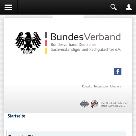
Sachverständiger werden
Sachverständiger Ausbildung
Kontakt
Impressum
Über uns
Der BDSF ist zertifiziert
nach ISO 9001:2015
Startseite