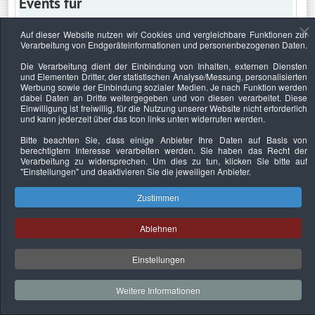
Events für
Auf dieser Website nutzen wir Cookies und vergleichbare Funktionen zur
Verarbeitung von Endgeräteinformationen und personenbezogenen Daten.
Sonntag, 4. Februar 2024
Die Verarbeitung dient der Einbindung von Inhalten, externen Diensten
und Elementen Dritter, der statistischen Analyse/Messung, personalisierten
Keine Termine
Werbung sowie der Einbindung sozialer Medien. Je nach Funktion werden
dabei Daten an Dritte weitergegeben und von diesen verarbeitet. Diese
Einwilligung ist freiwillig, für die Nutzung unserer Website nicht erforderlich
und kann jederzeit über das Icon links unten widerrufen werden.
Bitte beachten Sie, dass einige Anbieter Ihre Daten auf Basis von
Datenschutzerklärung
Urheberrechtsnachweise
Nachhaltigkeit
berechtigtem Interesse verarbeiten werden. Sie haben das Recht der
Verarbeitung zu widersprechen. Um dies zu tun, klicken Sie bitte auf
Copyright © 2026. Bundesverband Deutscher
"Einstellungen"
und deaktivieren Sie die jeweiligen Anbieter.
Sachverständiger und Fachgutachter e.V..
Zustimmen
Ablehnen
Einstellungen
Weitere Informationen