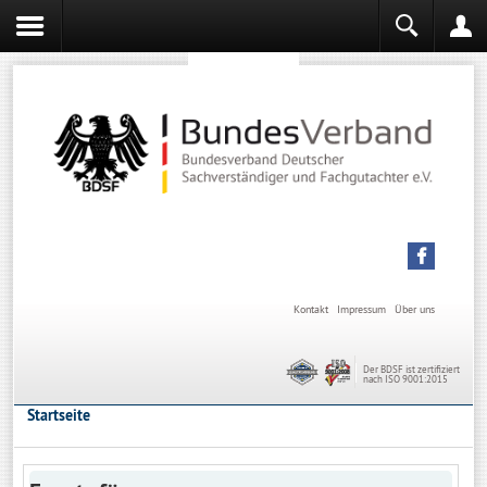
Sachverständiger werden
Sachverständiger Ausbildung
Kontakt
Impressum
Über uns
Der BDSF ist zertifiziert
nach ISO 9001:2015
Startseite