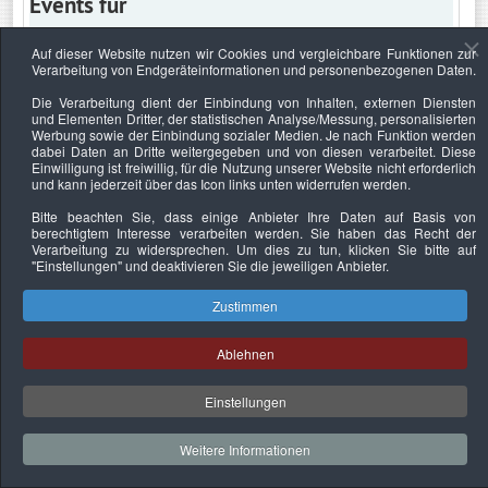
Events für
Auf dieser Website nutzen wir Cookies und vergleichbare Funktionen zur
Verarbeitung von Endgeräteinformationen und personenbezogenen Daten.
Freitag, 22. März 2024
Die Verarbeitung dient der Einbindung von Inhalten, externen Diensten
und Elementen Dritter, der statistischen Analyse/Messung, personalisierten
Keine Termine
Werbung sowie der Einbindung sozialer Medien. Je nach Funktion werden
dabei Daten an Dritte weitergegeben und von diesen verarbeitet. Diese
Einwilligung ist freiwillig, für die Nutzung unserer Website nicht erforderlich
und kann jederzeit über das Icon links unten widerrufen werden.
Bitte beachten Sie, dass einige Anbieter Ihre Daten auf Basis von
Datenschutzerklärung
Urheberrechtsnachweise
Nachhaltigkeit
berechtigtem Interesse verarbeiten werden. Sie haben das Recht der
Verarbeitung zu widersprechen. Um dies zu tun, klicken Sie bitte auf
Copyright © 2026. Bundesverband Deutscher
"Einstellungen"
und deaktivieren Sie die jeweiligen Anbieter.
Sachverständiger und Fachgutachter e.V..
Zustimmen
Ablehnen
Einstellungen
Weitere Informationen