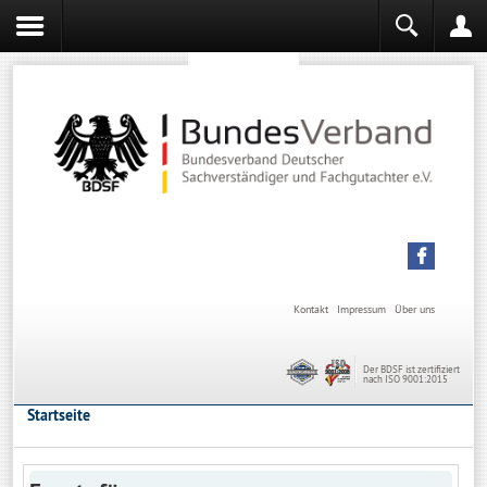
Sachverständiger werden
Sachverständiger Ausbildung
Kontakt
Impressum
Über uns
Der BDSF ist zertifiziert
nach ISO 9001:2015
Startseite