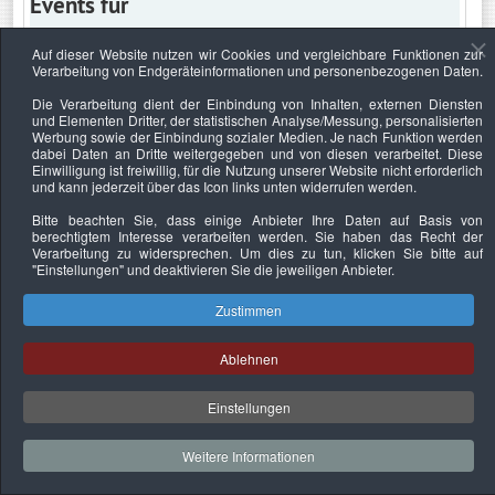
Events für
Auf dieser Website nutzen wir Cookies und vergleichbare Funktionen zur
Verarbeitung von Endgeräteinformationen und personenbezogenen Daten.
Samstag, 23. März 2024
Die Verarbeitung dient der Einbindung von Inhalten, externen Diensten
und Elementen Dritter, der statistischen Analyse/Messung, personalisierten
Keine Termine
Werbung sowie der Einbindung sozialer Medien. Je nach Funktion werden
dabei Daten an Dritte weitergegeben und von diesen verarbeitet. Diese
Einwilligung ist freiwillig, für die Nutzung unserer Website nicht erforderlich
und kann jederzeit über das Icon links unten widerrufen werden.
Bitte beachten Sie, dass einige Anbieter Ihre Daten auf Basis von
Datenschutzerklärung
Urheberrechtsnachweise
Nachhaltigkeit
berechtigtem Interesse verarbeiten werden. Sie haben das Recht der
Verarbeitung zu widersprechen. Um dies zu tun, klicken Sie bitte auf
Copyright © 2026. Bundesverband Deutscher
"Einstellungen"
und deaktivieren Sie die jeweiligen Anbieter.
Sachverständiger und Fachgutachter e.V..
Zustimmen
Ablehnen
Einstellungen
Weitere Informationen