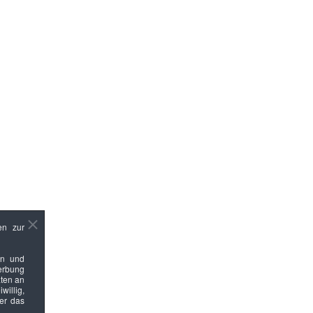
en zur
en und
Werbung
ten an
willig,
ber das