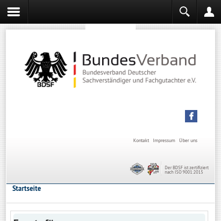
Sachverständiger werden
Sachverständiger Ausbildung
Kontakt
Impressum
Über uns
Der BDSF ist zertifiziert
nach ISO 9001:2015
Startseite