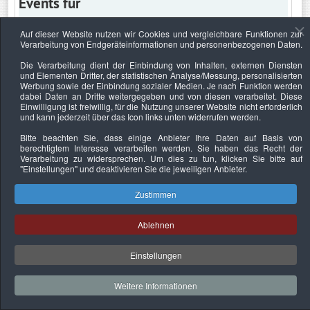
Events für
Auf dieser Website nutzen wir Cookies und vergleichbare Funktionen zur
Verarbeitung von Endgeräteinformationen und personenbezogenen Daten.
Freitag, 19. Januar 2024
Die Verarbeitung dient der Einbindung von Inhalten, externen Diensten
und Elementen Dritter, der statistischen Analyse/Messung, personalisierten
Keine Termine
Werbung sowie der Einbindung sozialer Medien. Je nach Funktion werden
dabei Daten an Dritte weitergegeben und von diesen verarbeitet. Diese
Einwilligung ist freiwillig, für die Nutzung unserer Website nicht erforderlich
und kann jederzeit über das Icon links unten widerrufen werden.
Bitte beachten Sie, dass einige Anbieter Ihre Daten auf Basis von
Datenschutzerklärung
Urheberrechtsnachweise
Nachhaltigkeit
berechtigtem Interesse verarbeiten werden. Sie haben das Recht der
Verarbeitung zu widersprechen. Um dies zu tun, klicken Sie bitte auf
Copyright © 2026. Bundesverband Deutscher
"Einstellungen"
und deaktivieren Sie die jeweiligen Anbieter.
Sachverständiger und Fachgutachter e.V..
Zustimmen
Ablehnen
Einstellungen
Weitere Informationen