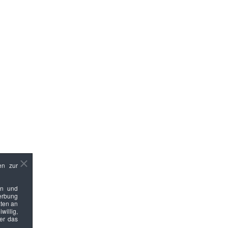
en zur
en und
Werbung
ten an
willig,
ber das