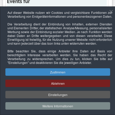
Events für
Auf dieser Website nutzen wir Cookies und vergleichbare Funktionen zur
Verarbeitung von Endgeräteinformationen und personenbezogenen Daten.
Samstag, 14. Januar 2023
Die Verarbeitung dient der Einbindung von Inhalten, externen Diensten
und Elementen Dritter, der statistischen Analyse/Messung, personalisierten
Keine Termine
Werbung sowie der Einbindung sozialer Medien. Je nach Funktion werden
dabei Daten an Dritte weitergegeben und von diesen verarbeitet. Diese
Einwilligung ist freiwillig, für die Nutzung unserer Website nicht erforderlich
und kann jederzeit über das Icon links unten widerrufen werden.
Bitte beachten Sie, dass einige Anbieter Ihre Daten auf Basis von
Datenschutzerklärung
Urheberrechtsnachweise
Nachhaltigkeit
berechtigtem Interesse verarbeiten werden. Sie haben das Recht der
Verarbeitung zu widersprechen. Um dies zu tun, klicken Sie bitte auf
Copyright © 2026. Bundesverband Deutscher
"Einstellungen"
und deaktivieren Sie die jeweiligen Anbieter.
Sachverständiger und Fachgutachter e.V..
Zustimmen
Ablehnen
Einstellungen
Weitere Informationen