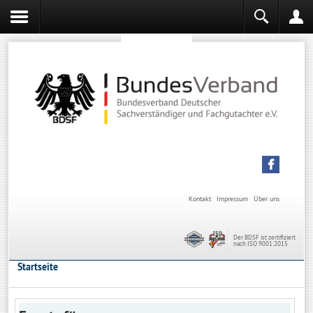
Sachverständiger werden
Sachverständiger Ausbildung
Kontakt
Impressum
Über uns
Der BDSF ist zertifiziert
nach ISO 9001:2015
Startseite