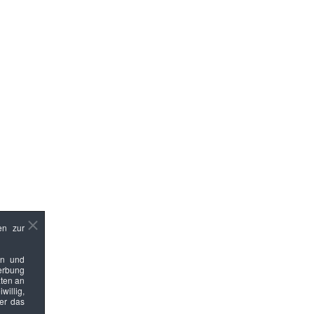
en zur
en und
Werbung
ten an
willig,
ber das