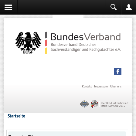
Sachverständiger werden
Sachverständiger Ausbildung
Kontakt
Impressum
Über uns
Der BDSF ist zertifiziert
nach ISO 9001:2015
Startseite