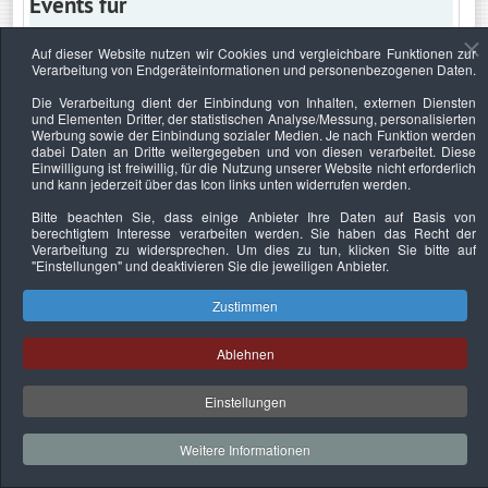
Events für
Auf dieser Website nutzen wir Cookies und vergleichbare Funktionen zur
Verarbeitung von Endgeräteinformationen und personenbezogenen Daten.
Mittwoch, 18. Mai 2022
Die Verarbeitung dient der Einbindung von Inhalten, externen Diensten
und Elementen Dritter, der statistischen Analyse/Messung, personalisierten
Keine Termine
Werbung sowie der Einbindung sozialer Medien. Je nach Funktion werden
dabei Daten an Dritte weitergegeben und von diesen verarbeitet. Diese
Einwilligung ist freiwillig, für die Nutzung unserer Website nicht erforderlich
und kann jederzeit über das Icon links unten widerrufen werden.
Bitte beachten Sie, dass einige Anbieter Ihre Daten auf Basis von
Datenschutzerklärung
Urheberrechtsnachweise
Nachhaltigkeit
berechtigtem Interesse verarbeiten werden. Sie haben das Recht der
Verarbeitung zu widersprechen. Um dies zu tun, klicken Sie bitte auf
Copyright © 2026. Bundesverband Deutscher
"Einstellungen"
und deaktivieren Sie die jeweiligen Anbieter.
Sachverständiger und Fachgutachter e.V..
Zustimmen
Ablehnen
Einstellungen
Weitere Informationen