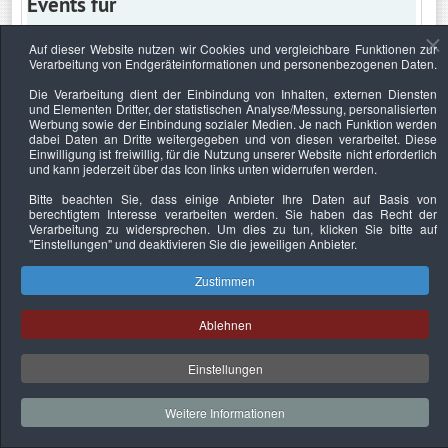
Events für
Auf dieser Website nutzen wir Cookies und vergleichbare Funktionen zur
Verarbeitung von Endgeräteinformationen und personenbezogenen Daten.
Donnerstag, 19. Mai 2022
Die Verarbeitung dient der Einbindung von Inhalten, externen Diensten
und Elementen Dritter, der statistischen Analyse/Messung, personalisierten
Keine Termine
Werbung sowie der Einbindung sozialer Medien. Je nach Funktion werden
dabei Daten an Dritte weitergegeben und von diesen verarbeitet. Diese
Einwilligung ist freiwillig, für die Nutzung unserer Website nicht erforderlich
und kann jederzeit über das Icon links unten widerrufen werden.
Bitte beachten Sie, dass einige Anbieter Ihre Daten auf Basis von
Datenschutzerklärung
Urheberrechtsnachweise
Nachhaltigkeit
berechtigtem Interesse verarbeiten werden. Sie haben das Recht der
Verarbeitung zu widersprechen. Um dies zu tun, klicken Sie bitte auf
Copyright © 2026. Bundesverband Deutscher
"Einstellungen"
und deaktivieren Sie die jeweiligen Anbieter.
Sachverständiger und Fachgutachter e.V..
Zustimmen
Ablehnen
Einstellungen
Weitere Informationen