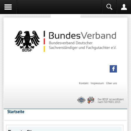
Sachverständiger werden
Sachverständiger Ausbildung
Kontakt
Impressum
Über uns
Der BDSF ist zertifiziert
nach ISO 9001:2015
Startseite