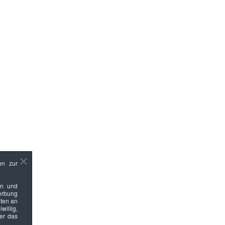
en zur
en und
Werbung
ten an
willig,
ber das