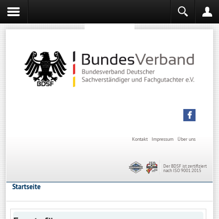
Sachverständiger werden
Sachverständiger Ausbildung
Kontakt
Impressum
Über uns
Der BDSF ist zertifiziert
nach ISO 9001:2015
Startseite