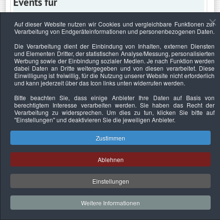
Events für
Auf dieser Website nutzen wir Cookies und vergleichbare Funktionen zur
Verarbeitung von Endgeräteinformationen und personenbezogenen Daten.
Sonntag, 10. April 2022
Die Verarbeitung dient der Einbindung von Inhalten, externen Diensten
und Elementen Dritter, der statistischen Analyse/Messung, personalisierten
Keine Termine
Werbung sowie der Einbindung sozialer Medien. Je nach Funktion werden
dabei Daten an Dritte weitergegeben und von diesen verarbeitet. Diese
Einwilligung ist freiwillig, für die Nutzung unserer Website nicht erforderlich
und kann jederzeit über das Icon links unten widerrufen werden.
Bitte beachten Sie, dass einige Anbieter Ihre Daten auf Basis von
Datenschutzerklärung
Urheberrechtsnachweise
Nachhaltigkeit
berechtigtem Interesse verarbeiten werden. Sie haben das Recht der
Verarbeitung zu widersprechen. Um dies zu tun, klicken Sie bitte auf
Copyright © 2026. Bundesverband Deutscher
"Einstellungen"
und deaktivieren Sie die jeweiligen Anbieter.
Sachverständiger und Fachgutachter e.V..
Zustimmen
Ablehnen
Einstellungen
Weitere Informationen