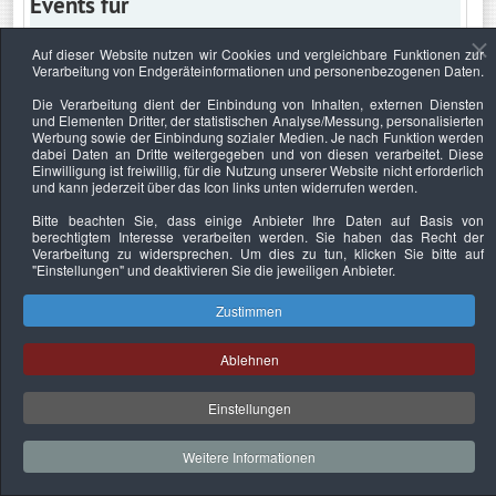
Events für
Auf dieser Website nutzen wir Cookies und vergleichbare Funktionen zur
Verarbeitung von Endgeräteinformationen und personenbezogenen Daten.
Donnerstag, 6. Oktober 2022
Die Verarbeitung dient der Einbindung von Inhalten, externen Diensten
und Elementen Dritter, der statistischen Analyse/Messung, personalisierten
Keine Termine
Werbung sowie der Einbindung sozialer Medien. Je nach Funktion werden
dabei Daten an Dritte weitergegeben und von diesen verarbeitet. Diese
Einwilligung ist freiwillig, für die Nutzung unserer Website nicht erforderlich
und kann jederzeit über das Icon links unten widerrufen werden.
Bitte beachten Sie, dass einige Anbieter Ihre Daten auf Basis von
Datenschutzerklärung
Urheberrechtsnachweise
Nachhaltigkeit
berechtigtem Interesse verarbeiten werden. Sie haben das Recht der
Verarbeitung zu widersprechen. Um dies zu tun, klicken Sie bitte auf
Copyright © 2026. Bundesverband Deutscher
"Einstellungen"
und deaktivieren Sie die jeweiligen Anbieter.
Sachverständiger und Fachgutachter e.V..
Zustimmen
Ablehnen
Einstellungen
Weitere Informationen