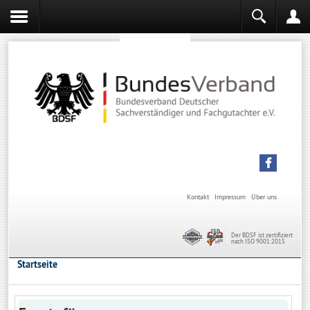
Sachverständiger werden
Sachverständiger Ausbildung
Kontakt
Impressum
Über uns
Der BDSF ist zertifiziert
nach ISO 9001:2015
Startseite