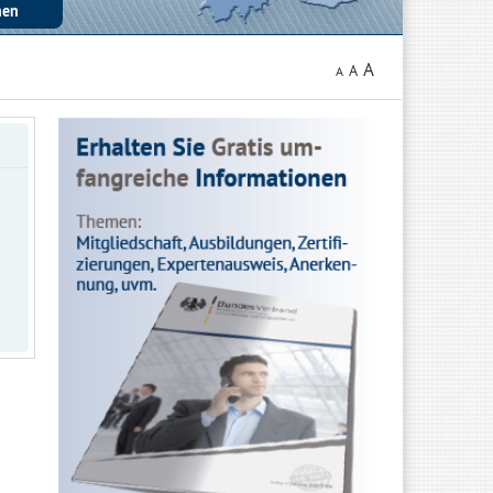
A
A
A