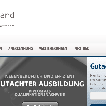
EN
ANERKENNUNG
VERSICHERUNGEN
INFOTHEK
Guta
Hier könne
ten Sachve
Geben Sie 
ein und dr