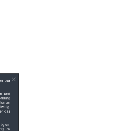
en zur
en und
Werbung
ten an
willig,
ber das
htigtem
ung zu