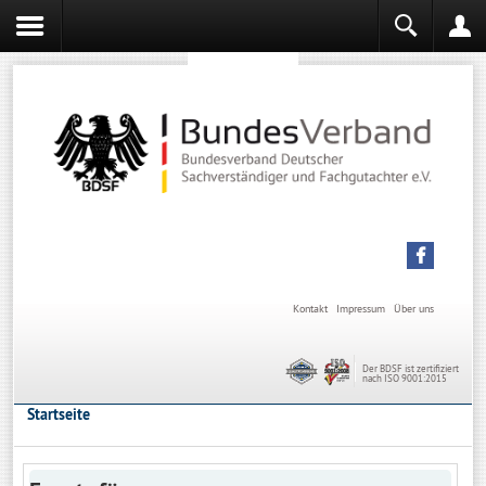
Sachverständiger werden
Sachverständiger Ausbildung
Kontakt
Impressum
Über uns
Der BDSF ist zertifiziert
nach ISO 9001:2015
Startseite