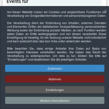
Events für
Auf dieser Website nutzen wir Cookies und vergleichbare Funktionen zur
Verarbeitung von Endgeräteinformationen und personenbezogenen Daten.
Montag, 3. Oktober 2022
Die Verarbeitung dient der Einbindung von Inhalten, externen Diensten
und Elementen Dritter, der statistischen Analyse/Messung, personalisierten
Keine Termine
Werbung sowie der Einbindung sozialer Medien. Je nach Funktion werden
dabei Daten an Dritte weitergegeben und von diesen verarbeitet. Diese
Einwilligung ist freiwillig, für die Nutzung unserer Website nicht erforderlich
und kann jederzeit über das Icon links unten widerrufen werden.
Bitte beachten Sie, dass einige Anbieter Ihre Daten auf Basis von
Datenschutzerklärung
Urheberrechtsnachweise
Nachhaltigkeit
berechtigtem Interesse verarbeiten werden. Sie haben das Recht der
Verarbeitung zu widersprechen. Um dies zu tun, klicken Sie bitte auf
Copyright © 2026. Bundesverband Deutscher
"Einstellungen"
und deaktivieren Sie die jeweiligen Anbieter.
Sachverständiger und Fachgutachter e.V..
Zustimmen
Ablehnen
Einstellungen
Weitere Informationen