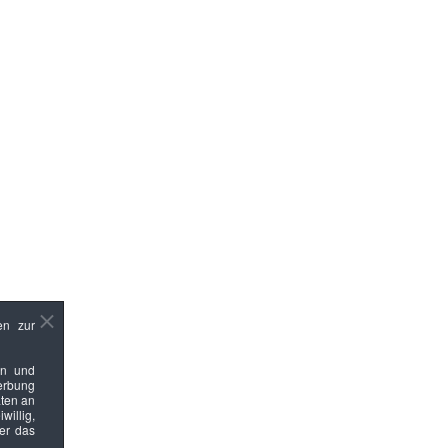
en zur
en und
Werbung
ten an
willig,
ber das