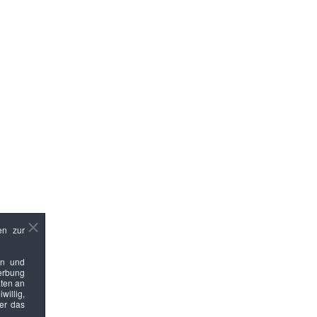
en zur
en und
Werbung
ten an
willig,
ber das