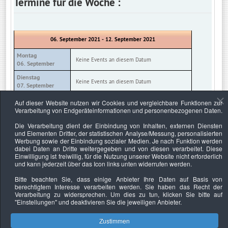
Termine für die Woche :
06. September 2021 - 12. September 2021
Montag
Keine Events an diesem Datum
06. September
Dienstag
Keine Events an diesem Datum
07. September
Mittwoch
Auf dieser Website nutzen wir Cookies und vergleichbare Funktionen zur
Keine Events an diesem Datum
08. September
Verarbeitung von Endgeräteinformationen und personenbezogenen Daten.
Donnerstag
Die Verarbeitung dient der Einbindung von Inhalten, externen Diensten
Keine Events an diesem Datum
09. September
und Elementen Dritter, der statistischen Analyse/Messung, personalisierten
Werbung sowie der Einbindung sozialer Medien. Je nach Funktion werden
Freitag
Keine Events an diesem Datum
dabei Daten an Dritte weitergegeben und von diesen verarbeitet. Diese
10. September
Einwilligung ist freiwillig, für die Nutzung unserer Website nicht erforderlich
und kann jederzeit über das Icon links unten widerrufen werden.
Samstag
Keine Events an diesem Datum
11. September
Bitte beachten Sie, dass einige Anbieter Ihre Daten auf Basis von
berechtigtem Interesse verarbeiten werden. Sie haben das Recht der
Sonntag
Keine Events an diesem Datum
Verarbeitung zu widersprechen. Um dies zu tun, klicken Sie bitte auf
12. September
"Einstellungen"
und deaktivieren Sie die jeweiligen Anbieter.
Zustimmen