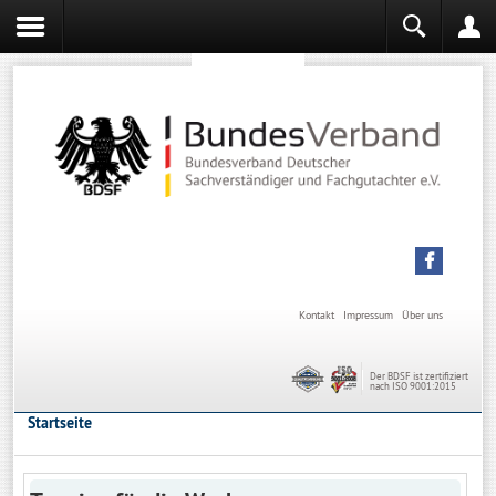
Sachverständiger werden
Sachverständiger Ausbildung
Kontakt
Impressum
Über uns
Der BDSF ist zertifiziert
nach ISO 9001:2015
Startseite