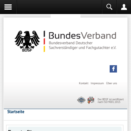
Sachverständiger werden
Sachverständiger Ausbildung
Kontakt
Impressum
Über uns
Der BDSF ist zertifiziert
nach ISO 9001:2015
Startseite