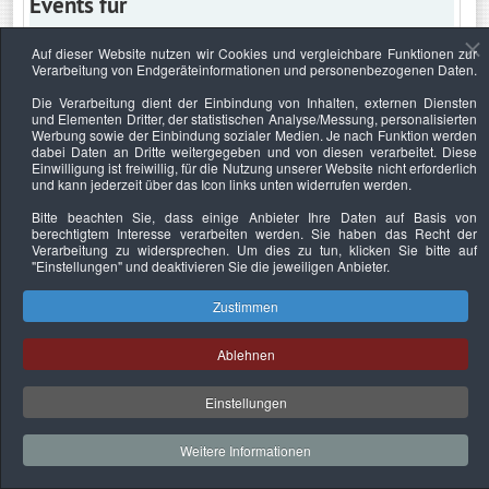
Events für
Auf dieser Website nutzen wir Cookies und vergleichbare Funktionen zur
Verarbeitung von Endgeräteinformationen und personenbezogenen Daten.
Samstag, 11. September 2021
Die Verarbeitung dient der Einbindung von Inhalten, externen Diensten
und Elementen Dritter, der statistischen Analyse/Messung, personalisierten
Keine Termine
Werbung sowie der Einbindung sozialer Medien. Je nach Funktion werden
dabei Daten an Dritte weitergegeben und von diesen verarbeitet. Diese
Einwilligung ist freiwillig, für die Nutzung unserer Website nicht erforderlich
und kann jederzeit über das Icon links unten widerrufen werden.
Bitte beachten Sie, dass einige Anbieter Ihre Daten auf Basis von
Datenschutzerklärung
Urheberrechtsnachweise
Nachhaltigkeit
berechtigtem Interesse verarbeiten werden. Sie haben das Recht der
Verarbeitung zu widersprechen. Um dies zu tun, klicken Sie bitte auf
Copyright © 2026. Bundesverband Deutscher
"Einstellungen"
und deaktivieren Sie die jeweiligen Anbieter.
Sachverständiger und Fachgutachter e.V..
Zustimmen
Ablehnen
Einstellungen
Weitere Informationen