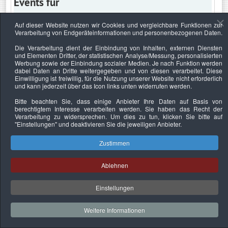
Events für
Auf dieser Website nutzen wir Cookies und vergleichbare Funktionen zur
Verarbeitung von Endgeräteinformationen und personenbezogenen Daten.
Montag, 14. Juni 2021
Die Verarbeitung dient der Einbindung von Inhalten, externen Diensten
und Elementen Dritter, der statistischen Analyse/Messung, personalisierten
Keine Termine
Werbung sowie der Einbindung sozialer Medien. Je nach Funktion werden
dabei Daten an Dritte weitergegeben und von diesen verarbeitet. Diese
Einwilligung ist freiwillig, für die Nutzung unserer Website nicht erforderlich
und kann jederzeit über das Icon links unten widerrufen werden.
Bitte beachten Sie, dass einige Anbieter Ihre Daten auf Basis von
Datenschutzerklärung
Urheberrechtsnachweise
Nachhaltigkeit
berechtigtem Interesse verarbeiten werden. Sie haben das Recht der
Verarbeitung zu widersprechen. Um dies zu tun, klicken Sie bitte auf
Copyright © 2026. Bundesverband Deutscher
"Einstellungen"
und deaktivieren Sie die jeweiligen Anbieter.
Sachverständiger und Fachgutachter e.V..
Zustimmen
Ablehnen
Einstellungen
Weitere Informationen