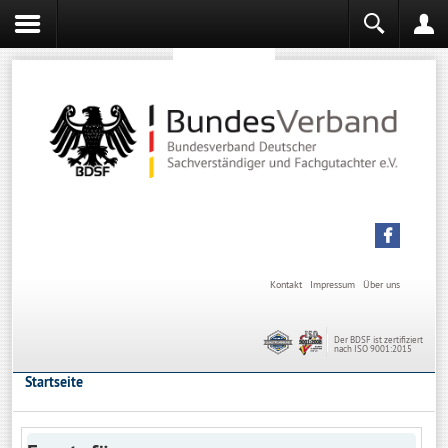
Sachverständiger werden
Sachverständiger Ausbildung
Kontakt
Impressum
Über uns
Der BDSF ist zertifiziert
nach ISO 9001:2015
Startseite