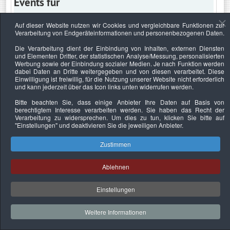
Events für
Auf dieser Website nutzen wir Cookies und vergleichbare Funktionen zur
Verarbeitung von Endgeräteinformationen und personenbezogenen Daten.
Freitag, 10. Dezember 2021
Die Verarbeitung dient der Einbindung von Inhalten, externen Diensten
und Elementen Dritter, der statistischen Analyse/Messung, personalisierten
Keine Termine
Werbung sowie der Einbindung sozialer Medien. Je nach Funktion werden
dabei Daten an Dritte weitergegeben und von diesen verarbeitet. Diese
Einwilligung ist freiwillig, für die Nutzung unserer Website nicht erforderlich
und kann jederzeit über das Icon links unten widerrufen werden.
Bitte beachten Sie, dass einige Anbieter Ihre Daten auf Basis von
Datenschutzerklärung
Urheberrechtsnachweise
Nachhaltigkeit
berechtigtem Interesse verarbeiten werden. Sie haben das Recht der
Verarbeitung zu widersprechen. Um dies zu tun, klicken Sie bitte auf
Copyright © 2026. Bundesverband Deutscher
"Einstellungen"
und deaktivieren Sie die jeweiligen Anbieter.
Sachverständiger und Fachgutachter e.V..
Zustimmen
Ablehnen
Einstellungen
Weitere Informationen