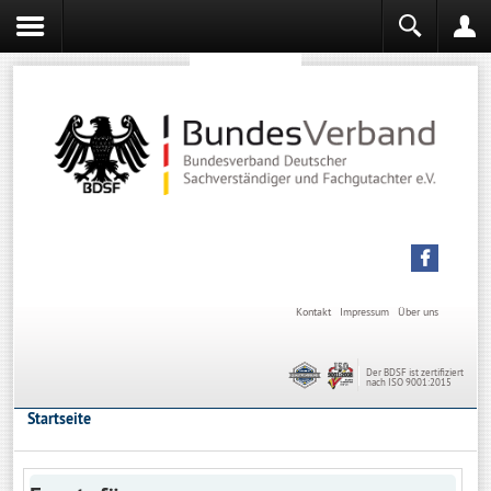
Sachverständiger werden
Sachverständiger Ausbildung
Kontakt
Impressum
Über uns
Der BDSF ist zertifiziert
nach ISO 9001:2015
Startseite