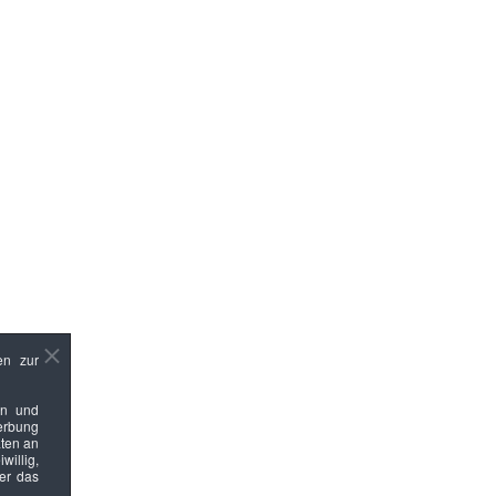
en zur
en und
Werbung
ten an
willig,
ber das