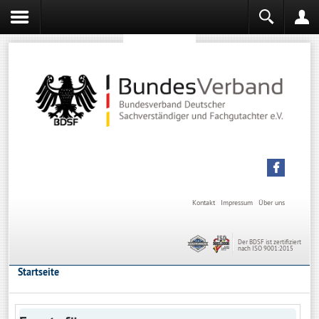
Sachverständiger werden
Sachverständiger Ausbildung
Kontakt
Impressum
Über uns
Der BDSF ist zertifiziert
nach ISO 9001:2015
Startseite