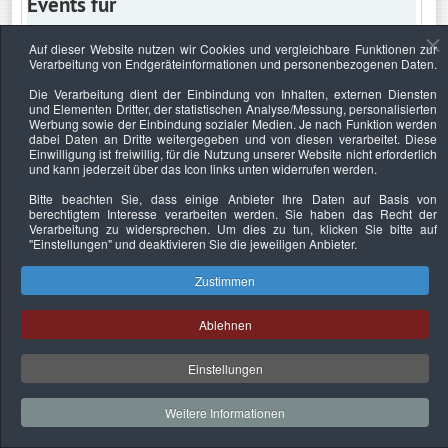
Events für
Auf dieser Website nutzen wir Cookies und vergleichbare Funktionen zur
Verarbeitung von Endgeräteinformationen und personenbezogenen Daten.
Mittwoch, 22. Juli 2020
Die Verarbeitung dient der Einbindung von Inhalten, externen Diensten
und Elementen Dritter, der statistischen Analyse/Messung, personalisierten
Keine Termine
Werbung sowie der Einbindung sozialer Medien. Je nach Funktion werden
dabei Daten an Dritte weitergegeben und von diesen verarbeitet. Diese
Einwilligung ist freiwillig, für die Nutzung unserer Website nicht erforderlich
und kann jederzeit über das Icon links unten widerrufen werden.
Bitte beachten Sie, dass einige Anbieter Ihre Daten auf Basis von
Datenschutzerklärung
Urheberrechtsnachweise
Nachhaltigkeit
berechtigtem Interesse verarbeiten werden. Sie haben das Recht der
Verarbeitung zu widersprechen. Um dies zu tun, klicken Sie bitte auf
Copyright © 2026. Bundesverband Deutscher
"Einstellungen"
und deaktivieren Sie die jeweiligen Anbieter.
Sachverständiger und Fachgutachter e.V..
Zustimmen
Ablehnen
Einstellungen
Weitere Informationen