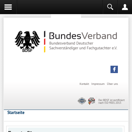
Sachverständiger werden
Sachverständiger Ausbildung
Kontakt
Impressum
Über uns
Der BDSF ist zertifiziert
nach ISO 9001:2015
Startseite