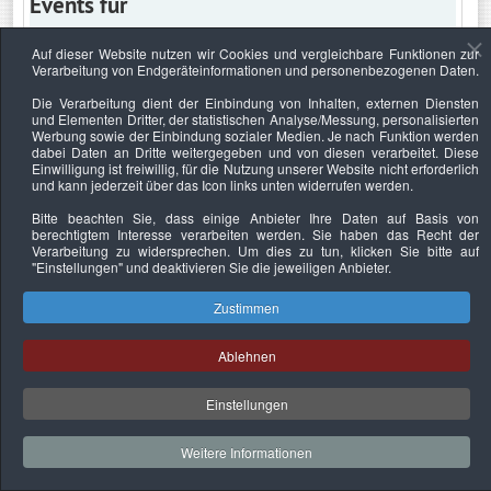
Events für
Auf dieser Website nutzen wir Cookies und vergleichbare Funktionen zur
Verarbeitung von Endgeräteinformationen und personenbezogenen Daten.
Donnerstag, 16. Juli 2020
Die Verarbeitung dient der Einbindung von Inhalten, externen Diensten
und Elementen Dritter, der statistischen Analyse/Messung, personalisierten
Keine Termine
Werbung sowie der Einbindung sozialer Medien. Je nach Funktion werden
dabei Daten an Dritte weitergegeben und von diesen verarbeitet. Diese
Einwilligung ist freiwillig, für die Nutzung unserer Website nicht erforderlich
und kann jederzeit über das Icon links unten widerrufen werden.
Bitte beachten Sie, dass einige Anbieter Ihre Daten auf Basis von
Datenschutzerklärung
Urheberrechtsnachweise
Nachhaltigkeit
berechtigtem Interesse verarbeiten werden. Sie haben das Recht der
Verarbeitung zu widersprechen. Um dies zu tun, klicken Sie bitte auf
Copyright © 2026. Bundesverband Deutscher
"Einstellungen"
und deaktivieren Sie die jeweiligen Anbieter.
Sachverständiger und Fachgutachter e.V..
Zustimmen
Ablehnen
Einstellungen
Weitere Informationen