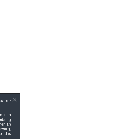
en zur
en und
Werbung
ten an
willig,
ber das