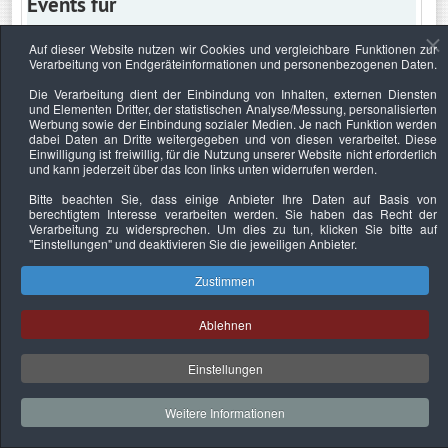
Events für
Auf dieser Website nutzen wir Cookies und vergleichbare Funktionen zur
Verarbeitung von Endgeräteinformationen und personenbezogenen Daten.
Freitag, 6. März 2020
Die Verarbeitung dient der Einbindung von Inhalten, externen Diensten
und Elementen Dritter, der statistischen Analyse/Messung, personalisierten
Keine Termine
Werbung sowie der Einbindung sozialer Medien. Je nach Funktion werden
dabei Daten an Dritte weitergegeben und von diesen verarbeitet. Diese
Einwilligung ist freiwillig, für die Nutzung unserer Website nicht erforderlich
und kann jederzeit über das Icon links unten widerrufen werden.
Bitte beachten Sie, dass einige Anbieter Ihre Daten auf Basis von
Datenschutzerklärung
Urheberrechtsnachweise
Nachhaltigkeit
berechtigtem Interesse verarbeiten werden. Sie haben das Recht der
Verarbeitung zu widersprechen. Um dies zu tun, klicken Sie bitte auf
Copyright © 2026. Bundesverband Deutscher
"Einstellungen"
und deaktivieren Sie die jeweiligen Anbieter.
Sachverständiger und Fachgutachter e.V..
Zustimmen
Ablehnen
Einstellungen
Weitere Informationen