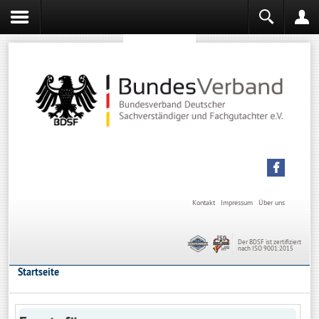
Sachverständiger werden
Sachverständiger Ausbildung
Kontakt
Impressum
Über uns
Der BDSF ist zertifiziert
nach ISO 9001:2015
Startseite