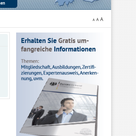
A
A
A