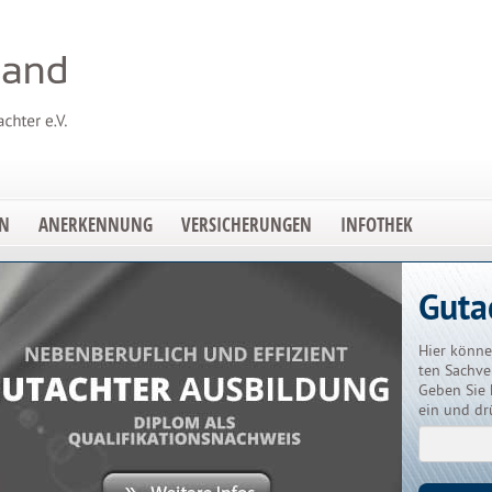
EN
ANERKENNUNG
VERSICHERUNGEN
INFOTHEK
Guta
Hier könne
ten Sachve
Geben Sie 
ein und dr