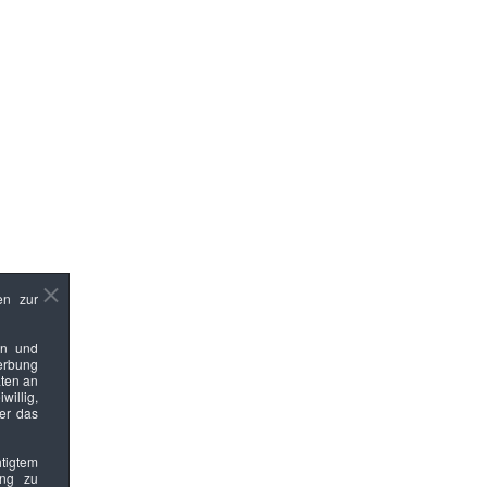
en zur
en und
Werbung
ten an
willig,
ber das
htigtem
ung zu