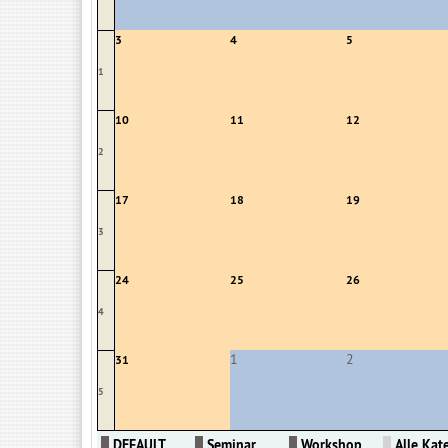
3
4
5
1
10
11
12
2
17
18
19
3
24
25
26
4
1
2
31
5
DEFAULT
Seminar
Workshop
Alle Kate