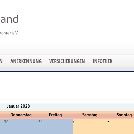
EN
ANERKENNUNG
VERSICHERUNGEN
INFOTHEK
Januar 2028
Donnerstag
Freitag
Samstag
Sonntag
30
31
1
2