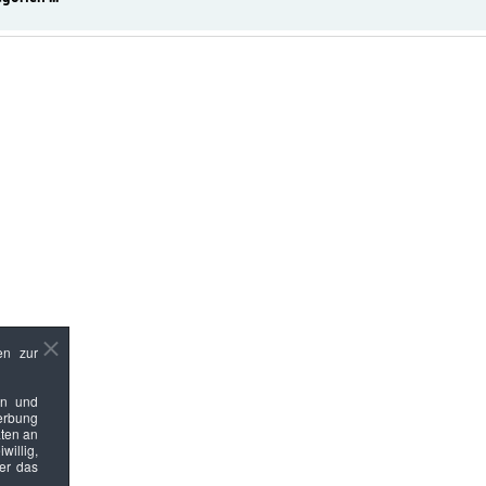
en zur
en und
Werbung
ten an
willig,
ber das