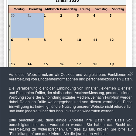
Januar 2020
Montag
Dienstag
Mittwoch
Donnerstag
Freitag
Samstag
Sonntag
1
2
3
4
5
30
31
1
6
7
8
9
10
11
12
2
13
14
15
16
17
18
19
Auf dieser Website nutzen wir Cookies und vergleichbare Funktionen zur
3
Verarbeitung von Endgeräteinformationen und personenbezogenen Daten.
Die Verarbeitung dient der Einbindung von Inhalten, externen Diensten
20
21
22
23
24
25
26
und Elementen Dritter, der statistischen Analyse/Messung, personalisierten
Werbung sowie der Einbindung sozialer Medien. Je nach Funktion werden
4
dabei Daten an Dritte weitergegeben und von diesen verarbeitet. Diese
Einwilligung ist freiwillig, für die Nutzung unserer Website nicht erforderlich
und kann jederzeit über das Icon links unten widerrufen werden.
27
28
29
30
31
1
2
Bitte beachten Sie, dass einige Anbieter Ihre Daten auf Basis von
5
berechtigtem Interesse verarbeiten werden. Sie haben das Recht der
Verarbeitung zu widersprechen. Um dies zu tun, klicken Sie bitte auf
"Einstellungen"
und deaktivieren Sie die jeweiligen Anbieter.