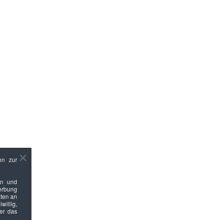
en zur
en und
Werbung
ten an
willig,
ber das