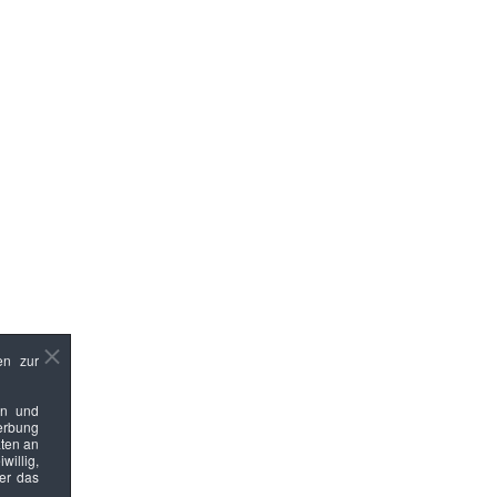
en zur
en und
Werbung
ten an
willig,
ber das