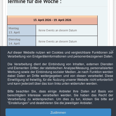
Termine für die Woche :
13. April 2026 - 19. April 2026
Montag
Keine Events an diesem Datum
13. April
Dienstag
Keine Events an diesem Datum
14. April
Mittwoch
Auf dieser Website nutzen wir Cookies und vergleichbare Funktionen zur
Keine Events an diesem Datum
15. April
Verarbeitung von Endgeräteinformationen und personenbezogenen Daten.
Donnerstag
Die Verarbeitung dient der Einbindung von Inhalten, externen Diensten
Keine Events an diesem Datum
16. April
und Elementen Dritter, der statistischen Analyse/Messung, personalisierten
Werbung sowie der Einbindung sozialer Medien. Je nach Funktion werden
Freitag
Keine Events an diesem Datum
dabei Daten an Dritte weitergegeben und von diesen verarbeitet. Diese
17. April
Einwilligung ist freiwillig, für die Nutzung unserer Website nicht erforderlich
und kann jederzeit über das Icon links unten widerrufen werden.
Samstag
Keine Events an diesem Datum
18. April
Bitte beachten Sie, dass einige Anbieter Ihre Daten auf Basis von
berechtigtem Interesse verarbeiten werden. Sie haben das Recht der
Sonntag
Keine Events an diesem Datum
Verarbeitung zu widersprechen. Um dies zu tun, klicken Sie bitte auf
19. April
"Einstellungen"
und deaktivieren Sie die jeweiligen Anbieter.
Zustimmen