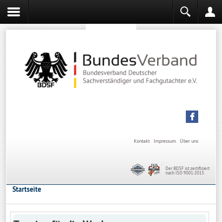
Sachverständiger werden
Sachverständiger Ausbildung
Kontakt
Impressum
Über uns
Der BDSF ist zertifiziert
nach ISO 9001:2015
Startseite