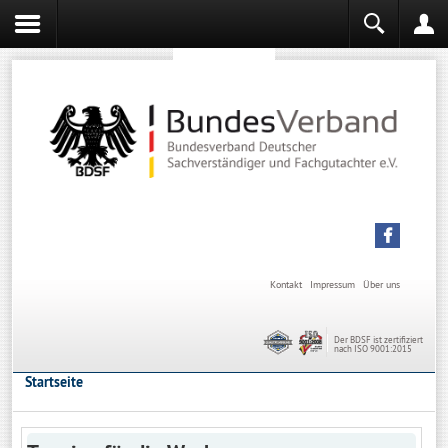
Sachverständiger werden
Sachverständiger Ausbildung
Kontakt
Impressum
Über uns
Der BDSF ist zertifiziert
nach ISO 9001:2015
Startseite