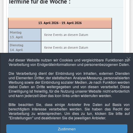
Termine für die Woche :
13. April 2026 - 19. April 2026
Montag
Keine Events an diesem Datum
13. April
Dienstag
Keine Events an diesem Datum
14. April
Mittwoch
Auf dieser Website nutzen wir Cookies und vergleichbare Funktionen zur
Keine Events an diesem Datum
15. April
Verarbeitung von Endgeräteinformationen und personenbezogenen Daten.
Donnerstag
Die Verarbeitung dient der Einbindung von Inhalten, externen Diensten
Keine Events an diesem Datum
16. April
und Elementen Dritter, der statistischen Analyse/Messung, personalisierten
Werbung sowie der Einbindung sozialer Medien. Je nach Funktion werden
Freitag
Keine Events an diesem Datum
dabei Daten an Dritte weitergegeben und von diesen verarbeitet. Diese
17. April
Einwilligung ist freiwillig, für die Nutzung unserer Website nicht erforderlich
und kann jederzeit über das Icon links unten widerrufen werden.
Samstag
Keine Events an diesem Datum
18. April
Bitte beachten Sie, dass einige Anbieter Ihre Daten auf Basis von
berechtigtem Interesse verarbeiten werden. Sie haben das Recht der
Sonntag
Keine Events an diesem Datum
Verarbeitung zu widersprechen. Um dies zu tun, klicken Sie bitte auf
19. April
"Einstellungen"
und deaktivieren Sie die jeweiligen Anbieter.
Zustimmen