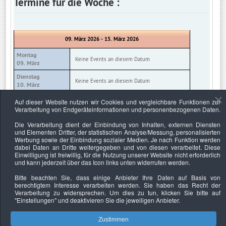
Termine für die Woche :
09. März 2026 - 15. März 2026
Montag
Keine Events an diesem Datum
09. März
Dienstag
Keine Events an diesem Datum
10. März
Mittwoch
Auf dieser Website nutzen wir Cookies und vergleichbare Funktionen zur
Keine Events an diesem Datum
11. März
Verarbeitung von Endgeräteinformationen und personenbezogenen Daten.
Donnerstag
Die Verarbeitung dient der Einbindung von Inhalten, externen Diensten
Keine Events an diesem Datum
12. März
und Elementen Dritter, der statistischen Analyse/Messung, personalisierten
Werbung sowie der Einbindung sozialer Medien. Je nach Funktion werden
Freitag
Keine Events an diesem Datum
dabei Daten an Dritte weitergegeben und von diesen verarbeitet. Diese
13. März
Einwilligung ist freiwillig, für die Nutzung unserer Website nicht erforderlich
und kann jederzeit über das Icon links unten widerrufen werden.
Samstag
Keine Events an diesem Datum
14. März
Bitte beachten Sie, dass einige Anbieter Ihre Daten auf Basis von
berechtigtem Interesse verarbeiten werden. Sie haben das Recht der
Sonntag
Keine Events an diesem Datum
Verarbeitung zu widersprechen. Um dies zu tun, klicken Sie bitte auf
15. März
"Einstellungen"
und deaktivieren Sie die jeweiligen Anbieter.
Zustimmen