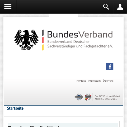
Sachverständiger werden
Sachverständiger Ausbildung
Kontakt
Impressum
Über uns
Der BDSF ist zertifiziert
nach ISO 9001:2015
Startseite