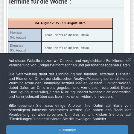
Termine für die Woche :
04. August 2025 - 10. August 2025
Montag
Keine Events an diesem Datum
04. August
Dienstag
Keine Events an diesem Datum
05. August
Mittwoch
Auf dieser Website nutzen wir Cookies und vergleichbare Funktionen zur
Keine Events an diesem Datum
06. August
Verarbeitung von Endgeräteinformationen und personenbezogenen Daten.
Donnerstag
Die Verarbeitung dient der Einbindung von Inhalten, externen Diensten
Keine Events an diesem Datum
07. August
und Elementen Dritter, der statistischen Analyse/Messung, personalisierten
Werbung sowie der Einbindung sozialer Medien. Je nach Funktion werden
Freitag
Keine Events an diesem Datum
dabei Daten an Dritte weitergegeben und von diesen verarbeitet. Diese
08. August
Einwilligung ist freiwillig, für die Nutzung unserer Website nicht erforderlich
und kann jederzeit über das Icon links unten widerrufen werden.
Samstag
Keine Events an diesem Datum
09. August
Bitte beachten Sie, dass einige Anbieter Ihre Daten auf Basis von
berechtigtem Interesse verarbeiten werden. Sie haben das Recht der
Sonntag
Keine Events an diesem Datum
Verarbeitung zu widersprechen. Um dies zu tun, klicken Sie bitte auf
10. August
"Einstellungen"
und deaktivieren Sie die jeweiligen Anbieter.
Zustimmen