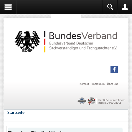
Sachverständiger werden
Sachverständiger Ausbildung
Kontakt
Impressum
Über uns
Der BDSF ist zertifiziert
nach ISO 9001:2015
Startseite