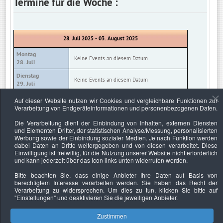
Termine für die Woche :
28. Juli 2025 - 03. August 2025
Montag
Keine Events an diesem Datum
28. Juli
Dienstag
Keine Events an diesem Datum
29. Juli
Mittwoch
Auf dieser Website nutzen wir Cookies und vergleichbare Funktionen zur
Keine Events an diesem Datum
30. Juli
Verarbeitung von Endgeräteinformationen und personenbezogenen Daten.
Donnerstag
Die Verarbeitung dient der Einbindung von Inhalten, externen Diensten
Keine Events an diesem Datum
31. Juli
und Elementen Dritter, der statistischen Analyse/Messung, personalisierten
Werbung sowie der Einbindung sozialer Medien. Je nach Funktion werden
Freitag
Keine Events an diesem Datum
dabei Daten an Dritte weitergegeben und von diesen verarbeitet. Diese
01. August
Einwilligung ist freiwillig, für die Nutzung unserer Website nicht erforderlich
und kann jederzeit über das Icon links unten widerrufen werden.
Samstag
Keine Events an diesem Datum
02. August
Bitte beachten Sie, dass einige Anbieter Ihre Daten auf Basis von
berechtigtem Interesse verarbeiten werden. Sie haben das Recht der
Sonntag
Keine Events an diesem Datum
Verarbeitung zu widersprechen. Um dies zu tun, klicken Sie bitte auf
03. August
"Einstellungen"
und deaktivieren Sie die jeweiligen Anbieter.
Zustimmen