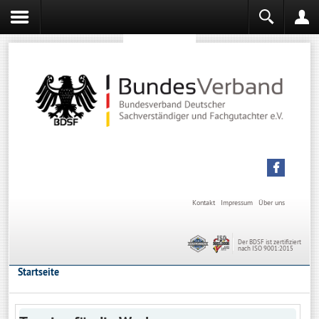
Sachverständiger werden
Sachverständiger Ausbildung
Kontakt
Impressum
Über uns
Der BDSF ist zertifiziert
nach ISO 9001:2015
Startseite