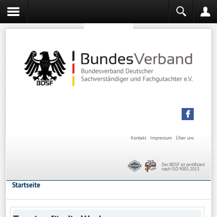
Sachverständiger werden
Sachverständiger Ausbildung
Kontakt
Impressum
Über uns
Der BDSF ist zertifiziert
nach ISO 9001:2015
Startseite