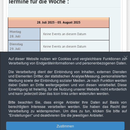
Termine für die Woche :
28. Juli 2025 - 03. August 2025
Montag
Keine Events an diesem Datum
28. Juli
Dienstag
Keine Events an diesem Datum
29. Juli
Mittwoch
Auf dieser Website nutzen wir Cookies und vergleichbare Funktionen zur
Keine Events an diesem Datum
30. Juli
Verarbeitung von Endgeräteinformationen und personenbezogenen Daten.
Donnerstag
Die Verarbeitung dient der Einbindung von Inhalten, externen Diensten
Keine Events an diesem Datum
31. Juli
und Elementen Dritter, der statistischen Analyse/Messung, personalisierten
Werbung sowie der Einbindung sozialer Medien. Je nach Funktion werden
Freitag
Keine Events an diesem Datum
dabei Daten an Dritte weitergegeben und von diesen verarbeitet. Diese
01. August
Einwilligung ist freiwillig, für die Nutzung unserer Website nicht erforderlich
und kann jederzeit über das Icon links unten widerrufen werden.
Samstag
Keine Events an diesem Datum
02. August
Bitte beachten Sie, dass einige Anbieter Ihre Daten auf Basis von
berechtigtem Interesse verarbeiten werden. Sie haben das Recht der
Sonntag
Keine Events an diesem Datum
Verarbeitung zu widersprechen. Um dies zu tun, klicken Sie bitte auf
03. August
"Einstellungen"
und deaktivieren Sie die jeweiligen Anbieter.
Zustimmen