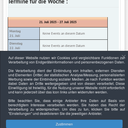
Termine für die Woche :
21. Juli 2025 - 27. Juli 2025
Montag
Keine Events an diesem Datum
21. Juli
Dienstag
Keine Events an diesem Datum
22. Juli
Mittwoch
Auf dieser Website nutzen wir Cookies und vergleichbare Funktionen zur
Keine Events an diesem Datum
23. Juli
Verarbeitung von Endgeräteinformationen und personenbezogenen Daten.
Donnerstag
Die Verarbeitung dient der Einbindung von Inhalten, externen Diensten
Keine Events an diesem Datum
24. Juli
und Elementen Dritter, der statistischen Analyse/Messung, personalisierten
Werbung sowie der Einbindung sozialer Medien. Je nach Funktion werden
Freitag
Keine Events an diesem Datum
dabei Daten an Dritte weitergegeben und von diesen verarbeitet. Diese
25. Juli
Einwilligung ist freiwillig, für die Nutzung unserer Website nicht erforderlich
und kann jederzeit über das Icon links unten widerrufen werden.
Samstag
Keine Events an diesem Datum
26. Juli
Bitte beachten Sie, dass einige Anbieter Ihre Daten auf Basis von
berechtigtem Interesse verarbeiten werden. Sie haben das Recht der
Sonntag
Keine Events an diesem Datum
Verarbeitung zu widersprechen. Um dies zu tun, klicken Sie bitte auf
27. Juli
"Einstellungen"
und deaktivieren Sie die jeweiligen Anbieter.
Zustimmen