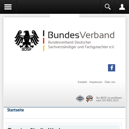
Sachverständiger werden
Sachverständiger Ausbildung
Kontakt
Impressum
Über uns
Der BDSF ist zertifiziert
nach ISO 9001:2015
Startseite