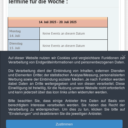
Termine für die Woche :
14. Juli 2025 - 20. Juli 2025
Montag
Keine Events an diesem Datum
14. Juli
Dienstag
Keine Events an diesem Datum
15. Juli
Mittwoch
Auf dieser Website nutzen wir Cookies und vergleichbare Funktionen zur
Keine Events an diesem Datum
16. Juli
Verarbeitung von Endgeräteinformationen und personenbezogenen Daten.
Donnerstag
Die Verarbeitung dient der Einbindung von Inhalten, externen Diensten
Keine Events an diesem Datum
17. Juli
und Elementen Dritter, der statistischen Analyse/Messung, personalisierten
Werbung sowie der Einbindung sozialer Medien. Je nach Funktion werden
Freitag
Keine Events an diesem Datum
dabei Daten an Dritte weitergegeben und von diesen verarbeitet. Diese
18. Juli
Einwilligung ist freiwillig, für die Nutzung unserer Website nicht erforderlich
und kann jederzeit über das Icon links unten widerrufen werden.
Samstag
Keine Events an diesem Datum
19. Juli
Bitte beachten Sie, dass einige Anbieter Ihre Daten auf Basis von
berechtigtem Interesse verarbeiten werden. Sie haben das Recht der
Sonntag
Keine Events an diesem Datum
Verarbeitung zu widersprechen. Um dies zu tun, klicken Sie bitte auf
20. Juli
"Einstellungen"
und deaktivieren Sie die jeweiligen Anbieter.
Zustimmen