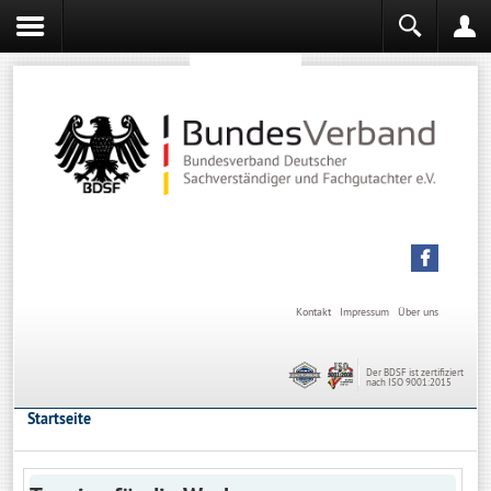
Sachverständiger werden
Sachverständiger Ausbildung
Kontakt
Impressum
Über uns
Der BDSF ist zertifiziert
nach ISO 9001:2015
Startseite